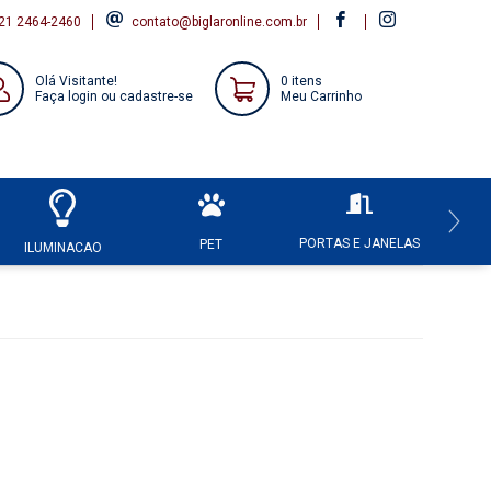
21 2464-2460
contato@biglaronline.com.br
Olá Visitante!
0 itens
Faça login ou cadastre-se
Meu Carrinho
PORTAS E JANELAS
HI
PET
ILUMINACAO