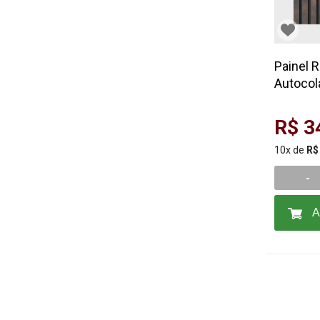
Painel 
Autocol
Corten
R$ 3
10x de
R$
-
A