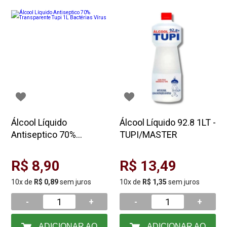
Álcool Líquido
Álcool Líquido 92.8 1LT -
Antiseptico 70%
TUPI/MASTER
Transparente Tupi 1L
Bactérias Vírus
R$ 8,90
R$ 13,49
10x de
R$ 0,89
sem juros
10x de
R$ 1,35
sem juros
-
+
-
+
ADICIONAR AO
ADICIONAR AO