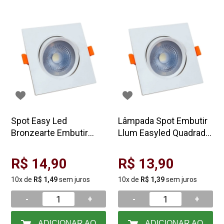
Spot Easy Led
Lâmpada Spot Embutir
Bronzearte Embutir
Llum Easyled Quadrado
Quadrado 3w 6500k
5w 3k 9,5x9,5cm
7,5cm
R$ 14,90
R$ 13,90
10x de
R$ 1,49
sem juros
10x de
R$ 1,39
sem juros
-
+
-
+
ADICIONAR AO
ADICIONAR AO