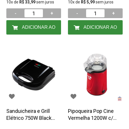
10x de
R$ 33,99
sem juros
10x de
R$ 5,99
sem juros
-
+
-
+
ADICIONAR AO
ADICIONAR AO
CARRINHO
CARRINHO
Sanduicheira e Grill
Pipoqueira Pop Cine
Elétrico 750W Black
Vermelha 1200W c/
Agratto SA 01 127V
dosador – Agratto PP01