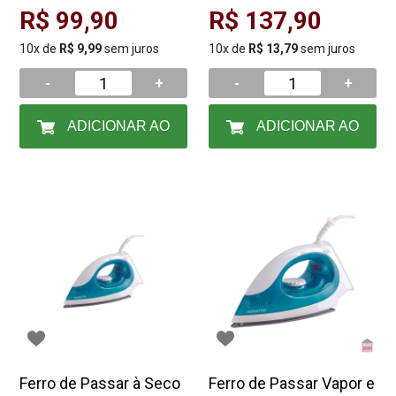
127v
R$ 99,90
R$ 137,90
10x de
R$ 9,99
sem juros
10x de
R$ 13,79
sem juros
-
+
-
+
ADICIONAR AO
ADICIONAR AO
CARRINHO
CARRINHO
Ferro de Passar à Seco
Ferro de Passar Vapor e