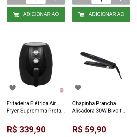
ADICIONAR AO
ADICIONAR AO
CARRINHO
CARRINHO
Fritadeira Elétrica Air
Chapinha Prancha
Fryer Supremma Preta
Alisadora 30W Bivolt
3,6l 1400W 127V
Preta Agratto DELLA PA
Agratto
03
R$ 339,90
R$ 59,90