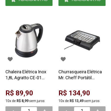
CARRINHO
CARRINHO
Chaleira Elétrica Inox
Churrasqueira Elétrica
1,8L Agratto CE-01
Mr. Cheff Portátil
127V
Agratto CH2-01 127V
R$ 89,90
R$ 134,90
10x de
R$ 8,99
sem juros
10x de
R$ 13,49
sem juros
-
+
-
+