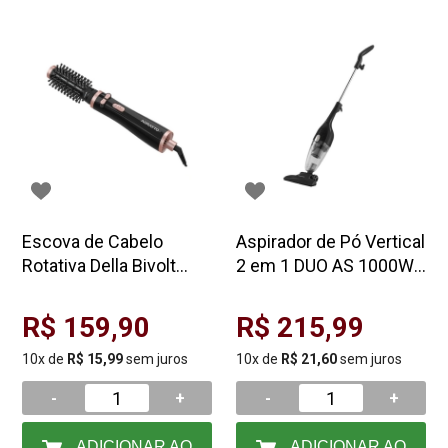
Escova de Cabelo
Aspirador de Pó Vertical
Rotativa Della Bivolt
2 em 1 DUO AS 1000W
Seletivo Agratto
127v Agratto
1200/1000W A
R$ 159,90
R$ 215,99
10x de
R$ 15,99
sem juros
10x de
R$ 21,60
sem juros
-
+
-
+
ADICIONAR AO
ADICIONAR AO