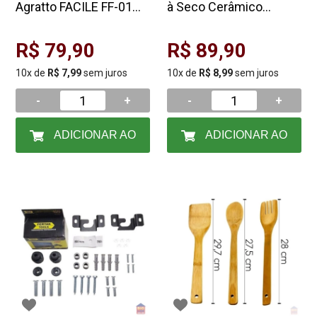
Agratto FACILE FF-01
à Seco Cerâmico
127V
Agratto BRAVO FC-01
127V
R$ 79,90
R$ 89,90
10x de
R$ 7,99
sem juros
10x de
R$ 8,99
sem juros
-
+
-
+
ADICIONAR AO
ADICIONAR AO
CARRINHO
CARRINHO