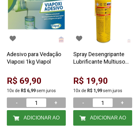
Adesivo para Vedação
Spray Desengripante
Viapoxi 1kg Viapol
Lubrificante Multiuso
300ml Starrett
R$ 69,90
R$ 19,90
10x de
R$ 6,99
sem juros
10x de
R$ 1,99
sem juros
-
+
-
+
ADICIONAR AO
ADICIONAR AO
CARRINHO
CARRINHO