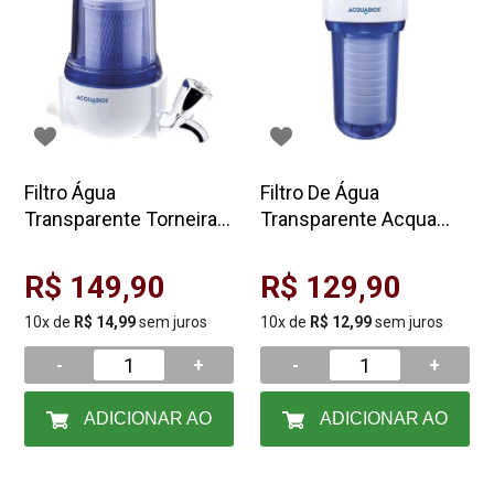
Filtro Água
Filtro De Água
Transparente Torneira 5
Transparente Acqua
Carbon Block
200 Maqlav Acquabios
Acquabios
1000
R$ 149,90
R$ 129,90
10x de
R$ 14,99
sem juros
10x de
R$ 12,99
sem juros
-
+
-
+
ADICIONAR AO
ADICIONAR AO
CARRINHO
CARRINHO