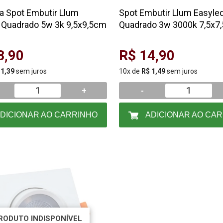
 Spot Embutir Llum
Spot Embutir Llum Easyle
 Quadrado 5w 3k 9,5x9,5cm
Quadrado 3w 3000k 7,5x7
3,90
R$ 14,90
 1,39
sem juros
10x de
R$ 1,49
sem juros
+
-
DICIONAR AO CARRINHO
ADICIONAR AO CA
RODUTO INDISPONÍVEL