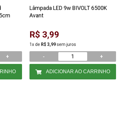
d
Lâmpada LED 9w BIVOLT 6500K
,5cm
Avant
R$ 3,99
1x de
R$ 3,99
sem juros
+
-
+
RRINHO
ADICIONAR AO CARRINHO