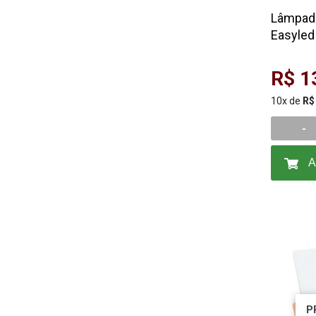
Lâmpada
Easyled
R$ 1
10x de
R$
-
A
P