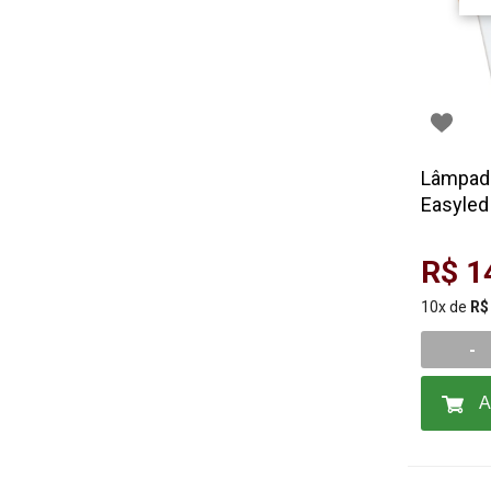
Lâmpada
Easyled
R$ 1
10x de
R$
-
A