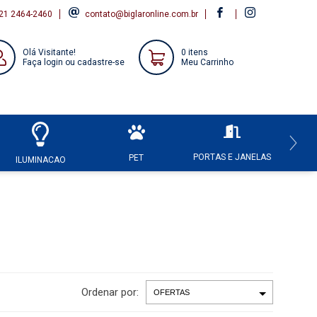
21 2464-2460
contato@biglaronline.com.br
Olá Visitante!
0 itens
Faça login ou cadastre-se
Meu Carrinho
PORTAS E JANELAS
HI
PET
ILUMINACAO
Ordenar por: