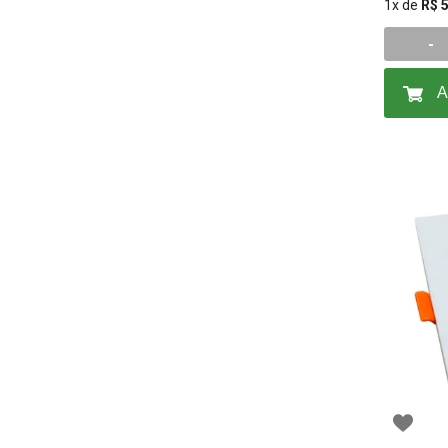
1x de
R$ 
-
A