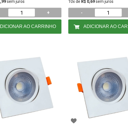
5,99
sem juros
10x de
R$ 0,69
sem juros
+
-
DICIONAR AO CARRINHO
ADICIONAR AO CA