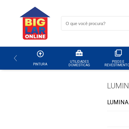
UTILIDADES
PISOS E
PINTURA
DOMESTICAS
REVESTIMENT
LUMIN
LUMINA