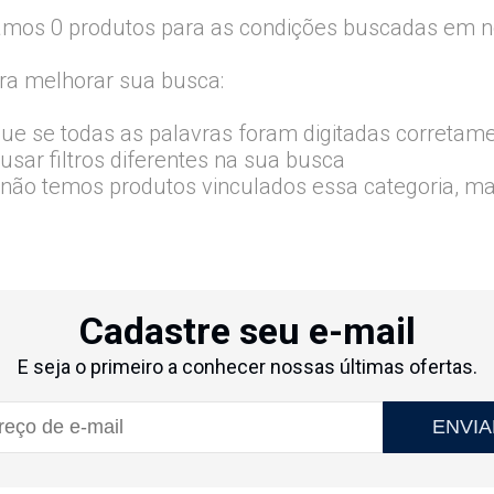
mos 0 produtos para as condições buscadas em no
ra melhorar sua busca:
que se todas as palavras foram digitadas corretam
usar filtros diferentes na sua busca
 não temos produtos vinculados essa categoria, m
Cadastre seu e-mail
E seja o primeiro a conhecer nossas últimas ofertas.
ENVIA