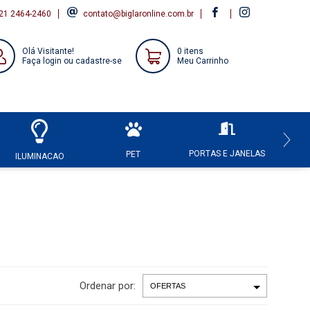
21 2464-2460
contato@biglaronline.com.br
Olá Visitante!
0 itens
Faça login ou cadastre-se
Meu Carrinho
PORTAS E JANELAS
HI
PET
ILUMINACAO
Ordenar por: