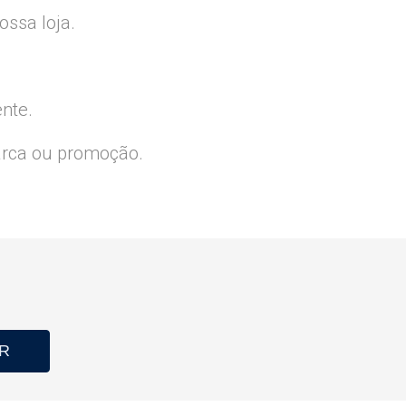
ssa loja.
ente.
arca ou promoção.
R