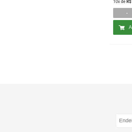
10x de
R$
-
A