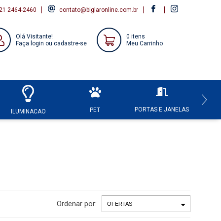
21 2464-2460
contato@biglaronline.com.br
Olá Visitante!
0 itens
Faça login ou cadastre-se
Meu Carrinho
PORTAS E JANELAS
HI
PET
ILUMINACAO
Ordenar por: