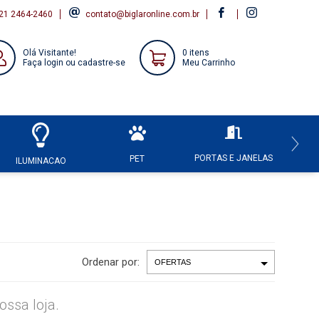
21 2464-2460
contato@biglaronline.com.br
Olá Visitante!
0 itens
Faça login ou cadastre-se
Meu Carrinho
PORTAS E JANELAS
HI
PET
ILUMINACAO
Ordenar por:
ssa loja.