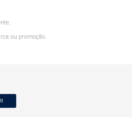
ente.
arca ou promoção.
R