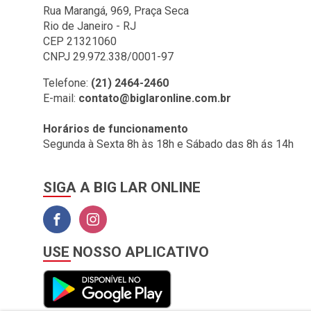
BIG LAR (1)
Rua Marangá, 969, Praça Seca
Rio de Janeiro - RJ
BOMBRIL (2)
CEP 21321060
BOTAFOGO (3)
CNPJ 29.972.338/0001-97
BRASILIT (1)
Telefone:
(21) 2464-2460
E-mail:
contato@biglaronline.com.br
BRONZEARTE (4)
CERAL (35)
Horários de funcionamento
Segunda à Sexta 8h às 18h e Sábado das 8h ás 14h
CLINCK COMERCIO DE
IMPORTACAO E
EXPORTACAO LTDA (2)
SIGA A BIG LAR ONLINE
COLGATE (1)
COMEP (1)
CORAL (1)
USE NOSSO APLICATIVO
CORFIO (6)
CORTAG (1)
COZIMAX (63)