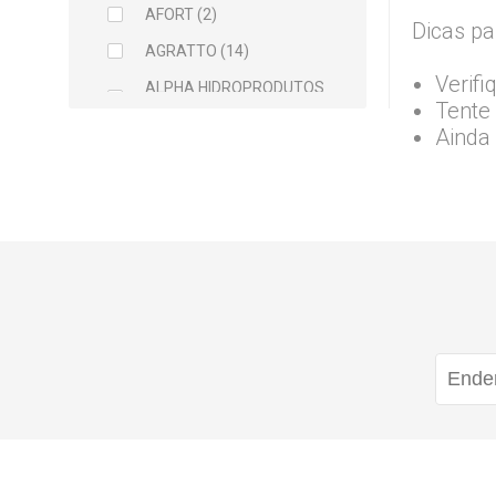
AFORT (2)
Dicas pa
AGRATTO (14)
Verifi
ALPHA HIDROPRODUTOS
Tente 
LTDA (2)
Ainda
ARCELOR MITTAL (5)
ARGAMIL (1)
ARGIRAPIDO (1)
ARTEC (1)
ATLAS (5)
AVANT (1)
BALDEBRAS (1)
BAYER (1)
BELLITAS (9)
BETTANIN (1)