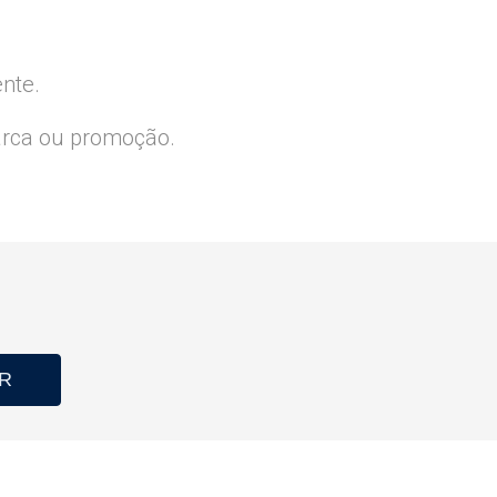
ente.
arca ou promoção.
R