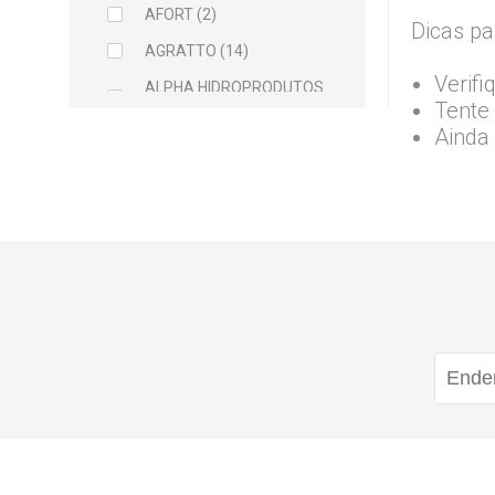
AFORT (2)
Dicas pa
AGRATTO (14)
Verifi
ALPHA HIDROPRODUTOS
Tente 
LTDA (2)
Ainda
ARCELOR MITTAL (5)
ARGAMIL (1)
ARGIRAPIDO (1)
ARTEC (1)
ATLAS (5)
AVANT (1)
BALDEBRAS (1)
BAYER (1)
BELLITAS (9)
BETTANIN (1)