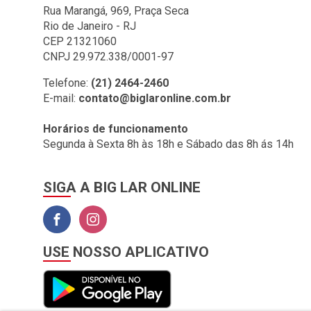
BIG LAR (1)
Rua Marangá, 969, Praça Seca
Rio de Janeiro - RJ
BOMBRIL (2)
CEP 21321060
BOTAFOGO (3)
CNPJ 29.972.338/0001-97
BRASILIT (1)
Telefone:
(21) 2464-2460
E-mail:
contato@biglaronline.com.br
BRONZEARTE (4)
CERAL (35)
Horários de funcionamento
Segunda à Sexta 8h às 18h e Sábado das 8h ás 14h
CLINCK COMERCIO DE
IMPORTACAO E
EXPORTACAO LTDA (2)
SIGA A BIG LAR ONLINE
COLGATE (1)
COMEP (1)
CORAL (1)
USE NOSSO APLICATIVO
CORFIO (6)
CORTAG (1)
COZIMAX (63)