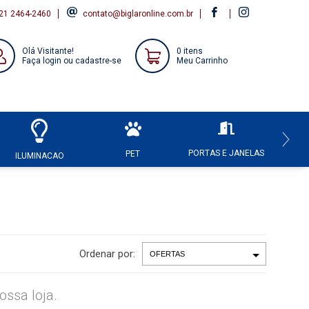
21 2464-2460
contato@biglaronline.com.br
Olá Visitante!
0 itens
Faça login ou cadastre-se
Meu Carrinho
PORTAS E JANELAS
HI
PET
ILUMINACAO
Ordenar por:
ssa loja.