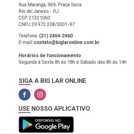
BIG LAR (1)
Rua Marangá, 969, Praça Seca
Rio de Janeiro - RJ
BOMBRIL (2)
CEP 21321060
BOTAFOGO (3)
CNPJ 29.972.338/0001-97
BRASILIT (1)
Telefone:
(21) 2464-2460
E-mail:
contato@biglaronline.com.br
BRONZEARTE (4)
CERAL (35)
Horários de funcionamento
Segunda à Sexta 8h às 18h e Sábado das 8h ás 14h
CLINCK COMERCIO DE
IMPORTACAO E
EXPORTACAO LTDA (2)
SIGA A BIG LAR ONLINE
COLGATE (1)
COMEP (1)
CORAL (1)
USE NOSSO APLICATIVO
CORFIO (6)
CORTAG (1)
COZIMAX (63)