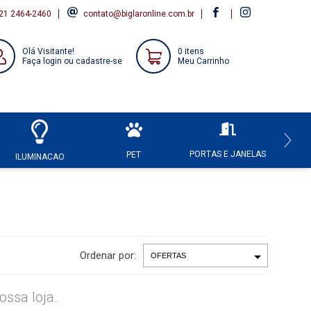
21 2464-2460
contato@biglaronline.com.br
Olá Visitante!
0 itens
Faça login ou cadastre-se
Meu Carrinho
PORTAS E JANELAS
HI
PET
ILUMINACAO
Ordenar por:
ssa loja.