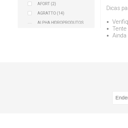
AFORT (2)
Dicas pa
AGRATTO (14)
Verifi
ALPHA HIDROPRODUTOS
Tente 
LTDA (2)
Ainda
ARCELOR MITTAL (5)
ARGAMIL (1)
ARGIRAPIDO (1)
ARTEC (1)
ATLAS (5)
AVANT (1)
BALDEBRAS (1)
BAYER (1)
BELLITAS (9)
BETTANIN (1)