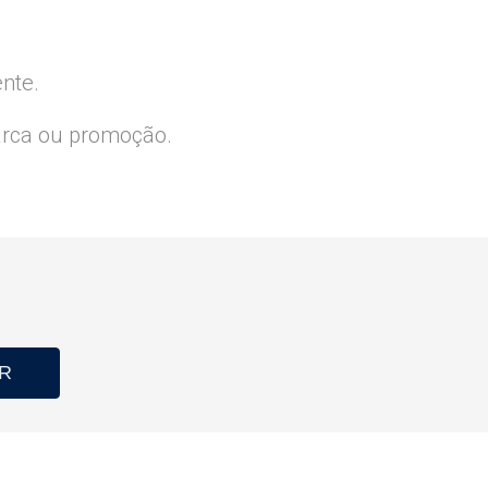
ente.
arca ou promoção.
R