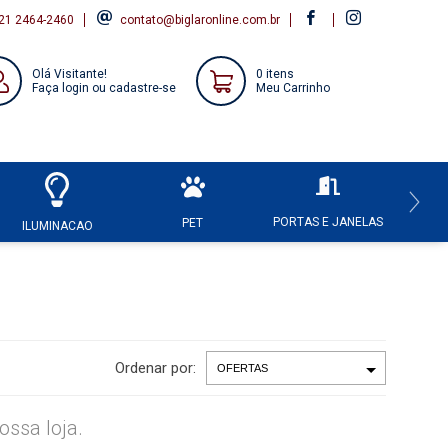
21 2464-2460
contato@biglaronline.com.br
Olá Visitante!
0 itens
Faça login ou cadastre-se
Meu Carrinho
PORTAS E JANELAS
HI
PET
ILUMINACAO
Ordenar por:
ssa loja.