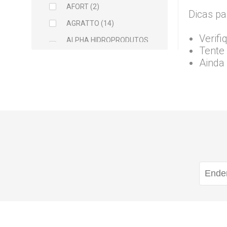
AFORT (2)
Dicas pa
AGRATTO (14)
Verifi
ALPHA HIDROPRODUTOS
Tente 
LTDA (2)
Ainda
ARCELOR MITTAL (5)
ARGAMIL (1)
ARGIRAPIDO (1)
ARTEC (1)
ATLAS (5)
AVANT (1)
BALDEBRAS (1)
BAYER (1)
BELLITAS (9)
BETTANIN (1)