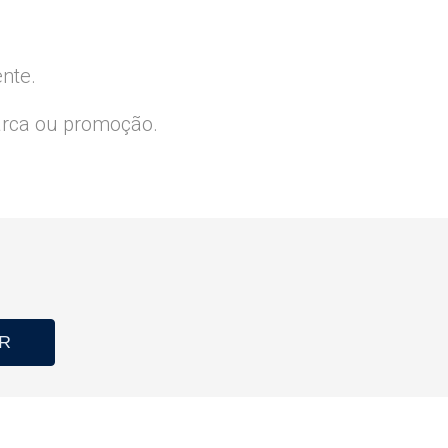
ente.
arca ou promoção.
R