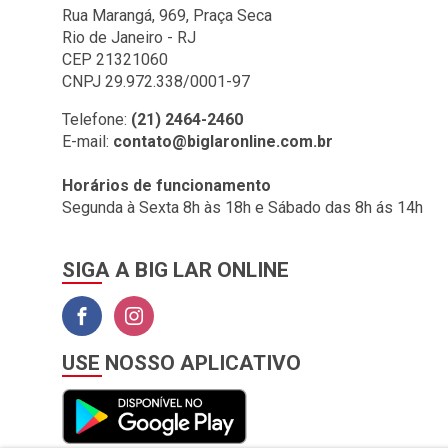
BIG LAR (1)
Rua Marangá, 969, Praça Seca
Rio de Janeiro - RJ
BOMBRIL (2)
CEP 21321060
BOTAFOGO (3)
CNPJ 29.972.338/0001-97
BRASILIT (1)
Telefone:
(21) 2464-2460
E-mail:
contato@biglaronline.com.br
BRONZEARTE (4)
CERAL (35)
Horários de funcionamento
Segunda à Sexta 8h às 18h e Sábado das 8h ás 14h
CLINCK COMERCIO DE
IMPORTACAO E
EXPORTACAO LTDA (2)
SIGA A BIG LAR ONLINE
COLGATE (1)
COMEP (1)
CORAL (1)
USE NOSSO APLICATIVO
CORFIO (6)
CORTAG (1)
COZIMAX (63)