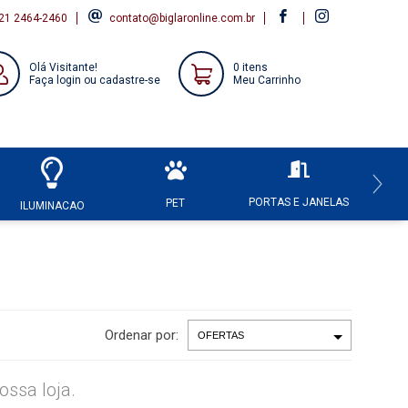
21 2464-2460
contato@biglaronline.com.br
Olá Visitante!
0 itens
Faça login ou cadastre-se
Meu Carrinho
PORTAS E JANELAS
HI
PET
ILUMINACAO
Ordenar por:
ssa loja.