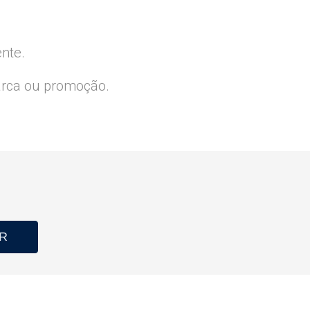
ente.
arca ou promoção.
R