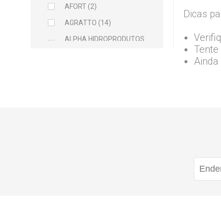
AFORT (2)
Dicas pa
AGRATTO (14)
Verifi
ALPHA HIDROPRODUTOS
Tente 
LTDA (2)
Ainda
ARCELOR MITTAL (5)
ARGAMIL (1)
ARGIRAPIDO (1)
ARTEC (1)
ATLAS (5)
AVANT (1)
BALDEBRAS (1)
BAYER (1)
BELLITAS (9)
BETTANIN (1)