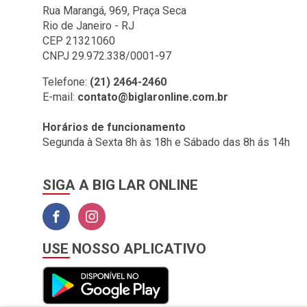
BIG LAR (1)
Rua Marangá, 969, Praça Seca
Rio de Janeiro - RJ
BOMBRIL (2)
CEP 21321060
BOTAFOGO (3)
CNPJ 29.972.338/0001-97
BRASILIT (1)
Telefone:
(21) 2464-2460
E-mail:
contato@biglaronline.com.br
BRONZEARTE (4)
CERAL (35)
Horários de funcionamento
Segunda à Sexta 8h às 18h e Sábado das 8h ás 14h
CLINCK COMERCIO DE
IMPORTACAO E
EXPORTACAO LTDA (2)
SIGA A BIG LAR ONLINE
COLGATE (1)
COMEP (1)
CORAL (1)
USE NOSSO APLICATIVO
CORFIO (6)
CORTAG (1)
COZIMAX (63)