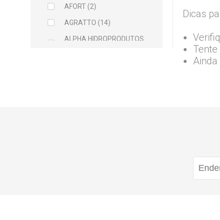
AFORT (2)
Dicas pa
AGRATTO (14)
Verifi
ALPHA HIDROPRODUTOS
Tente 
LTDA (2)
Ainda
ARCELOR MITTAL (5)
ARGAMIL (1)
ARGIRAPIDO (1)
ARTEC (1)
ATLAS (5)
AVANT (1)
BALDEBRAS (1)
BAYER (1)
BELLITAS (9)
BETTANIN (1)