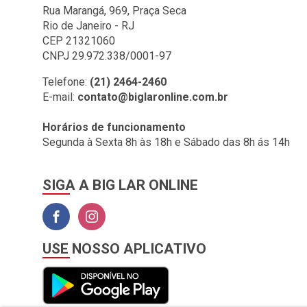
BIG LAR (1)
Rua Marangá, 969, Praça Seca
Rio de Janeiro - RJ
BOMBRIL (2)
CEP 21321060
BOTAFOGO (3)
CNPJ 29.972.338/0001-97
BRASILIT (1)
Telefone:
(21) 2464-2460
E-mail:
contato@biglaronline.com.br
BRONZEARTE (4)
CERAL (35)
Horários de funcionamento
Segunda à Sexta 8h às 18h e Sábado das 8h ás 14h
CLINCK COMERCIO DE
IMPORTACAO E
EXPORTACAO LTDA (2)
SIGA A BIG LAR ONLINE
COLGATE (1)
COMEP (1)
CORAL (1)
USE NOSSO APLICATIVO
CORFIO (6)
CORTAG (1)
COZIMAX (63)