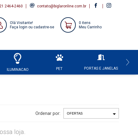
21 2464-2460
contato@biglaronline.com.br
Olá Visitante!
0 itens
Faça login ou cadastre-se
Meu Carrinho
PORTAS E JANELAS
HI
PET
ILUMINACAO
Ordenar por:
ssa loja.