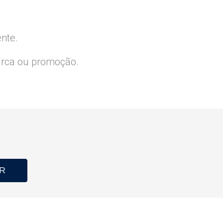
ente.
arca ou promoção.
R