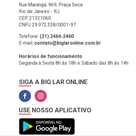
BIG LAR (1)
Rua Marangá, 969, Praça Seca
Rio de Janeiro - RJ
BOMBRIL (2)
CEP 21321060
BOTAFOGO (3)
CNPJ 29.972.338/0001-97
BRASILIT (1)
Telefone:
(21) 2464-2460
E-mail:
contato@biglaronline.com.br
BRONZEARTE (4)
CERAL (35)
Horários de funcionamento
Segunda à Sexta 8h às 18h e Sábado das 8h ás 14h
CLINCK COMERCIO DE
IMPORTACAO E
EXPORTACAO LTDA (2)
SIGA A BIG LAR ONLINE
COLGATE (1)
COMEP (1)
CORAL (1)
USE NOSSO APLICATIVO
CORFIO (6)
CORTAG (1)
COZIMAX (63)