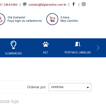
21 2464-2460
contato@biglaronline.com.br
Olá Visitante!
0 itens
Faça login ou cadastre-se
Meu Carrinho
PORTAS E JANELAS
HI
PET
ILUMINACAO
Ordenar por:
ssa loja.