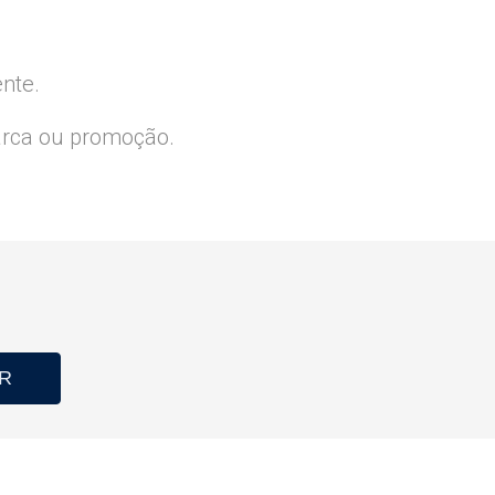
ente.
arca ou promoção.
R