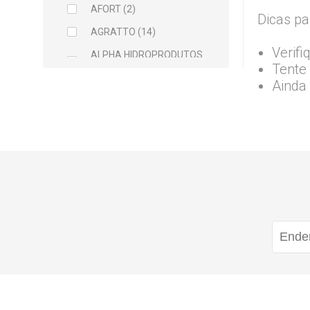
AFORT (2)
Dicas pa
AGRATTO (14)
Verifi
ALPHA HIDROPRODUTOS
Tente 
LTDA (2)
Ainda
ARCELOR MITTAL (5)
ARGAMIL (1)
ARGIRAPIDO (1)
ARTEC (1)
ATLAS (5)
AVANT (1)
BALDEBRAS (1)
BAYER (1)
BELLITAS (9)
BETTANIN (1)