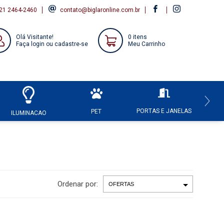
21 2464-2460
contato@biglaronline.com.br
Olá Visitante!
0 itens
Faça login ou cadastre-se
Meu Carrinho
PORTAS E JANELAS
HI
PET
ILUMINACAO
Ordenar por: