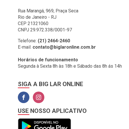
CSN (2)
Rua Marangá, 969, Praça Seca
Rio de Janeiro - RJ
DECA (1)
CEP 21321060
DELTA (1)
CNPJ 29.972.338/0001-97
DEMACO (4)
Telefone:
(21) 2464-2460
DMD (12)
E-mail:
contato@biglaronline.com.br
DOCOL (1)
Horários de funcionamento
DOCTOR BOND (1)
Segunda à Sexta 8h às 18h e Sábado das 8h ás 14h
ETERNIT (4)
SIGA A BIG LAR ONLINE
EXTRA CRILL (1)
FABRIMAR (3)
FC (4)
USE NOSSO APLICATIVO
FERTAK (6)
FIORANNO (24)