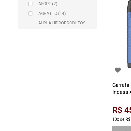
AFORT (2)
AGRATTO (14)
ALPHA HIDROPRODUTOS
LTDA (2)
ARCELOR MITTAL (5)
ARGAMIL (1)
ARGIRAPIDO (1)
ARTEC (1)
ATLAS (5)
Garrafa 
AVANT (1)
Incess A
BALDEBRAS (1)
BAYER (1)
R$ 4
BELLITAS (9)
10x de
R$
BETTANIN (1)
-