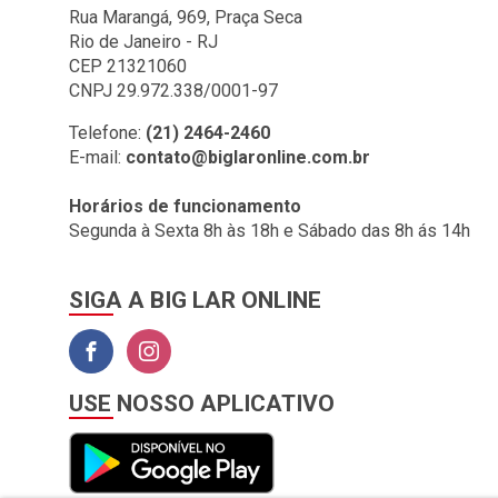
BIG LAR (1)
Rua Marangá, 969, Praça Seca
Rio de Janeiro - RJ
BOMBRIL (2)
CEP 21321060
BOTAFOGO (3)
CNPJ 29.972.338/0001-97
BRASILIT (1)
Telefone:
(21) 2464-2460
E-mail:
contato@biglaronline.com.br
BRONZEARTE (4)
CERAL (35)
Horários de funcionamento
Segunda à Sexta 8h às 18h e Sábado das 8h ás 14h
CLINCK COMERCIO DE
IMPORTACAO E
EXPORTACAO LTDA (2)
SIGA A BIG LAR ONLINE
COLGATE (1)
COMEP (1)
CORAL (1)
USE NOSSO APLICATIVO
CORFIO (6)
CORTAG (1)
COZIMAX (63)