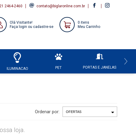
21 2464-2460
contato@biglaronline.com.br
Olá Visitante!
0 itens
Faça login ou cadastre-se
Meu Carrinho
PORTAS E JANELAS
HI
PET
ILUMINACAO
Ordenar por:
ssa loja.