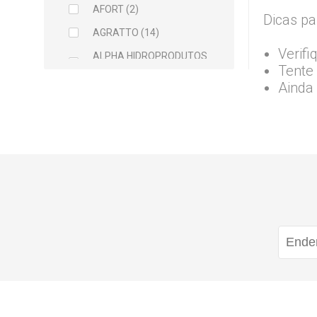
AFORT (2)
Dicas pa
AGRATTO (14)
Verifi
ALPHA HIDROPRODUTOS
Tente 
LTDA (2)
Ainda
ARCELOR MITTAL (5)
ARGAMIL (1)
ARGIRAPIDO (1)
ARTEC (1)
ATLAS (5)
AVANT (1)
BALDEBRAS (1)
BAYER (1)
BELLITAS (9)
BETTANIN (1)