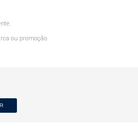
ente.
arca ou promoção.
R