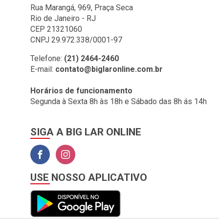
BIG LAR (1)
Rua Marangá, 969, Praça Seca
Rio de Janeiro - RJ
BOMBRIL (2)
CEP 21321060
BOTAFOGO (3)
CNPJ 29.972.338/0001-97
BRASILIT (1)
Telefone:
(21) 2464-2460
E-mail:
contato@biglaronline.com.br
BRONZEARTE (4)
CERAL (35)
Horários de funcionamento
Segunda à Sexta 8h às 18h e Sábado das 8h ás 14h
CLINCK COMERCIO DE
IMPORTACAO E
EXPORTACAO LTDA (2)
SIGA A BIG LAR ONLINE
COLGATE (1)
COMEP (1)
CORAL (1)
USE NOSSO APLICATIVO
CORFIO (6)
CORTAG (1)
COZIMAX (63)