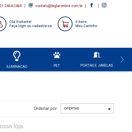
21 2464-2460
contato@biglaronline.com.br
Olá Visitante!
0 itens
Faça login ou cadastre-se
Meu Carrinho
PORTAS E JANELAS
HI
PET
ILUMINACAO
Ordenar por:
ssa loja.