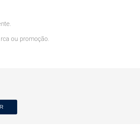
ente.
arca ou promoção.
R