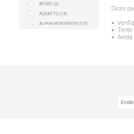
AFORT (2)
Dicas pa
AGRATTO (14)
Verifi
ALPHA HIDROPRODUTOS
Tente 
LTDA (2)
Ainda
ARCELOR MITTAL (5)
ARGAMIL (1)
ARGIRAPIDO (1)
ARTEC (1)
ATLAS (5)
AVANT (1)
BALDEBRAS (1)
BAYER (1)
BELLITAS (9)
BETTANIN (1)