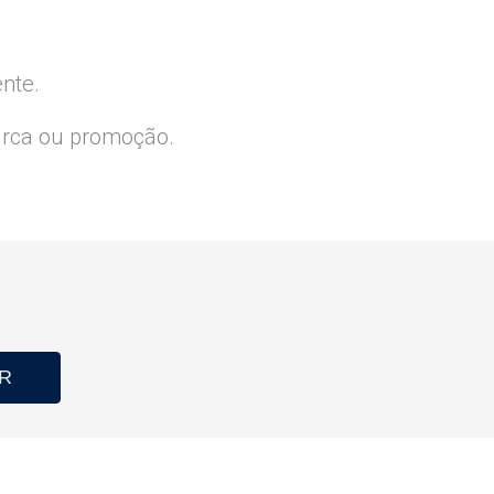
ente.
arca ou promoção.
R