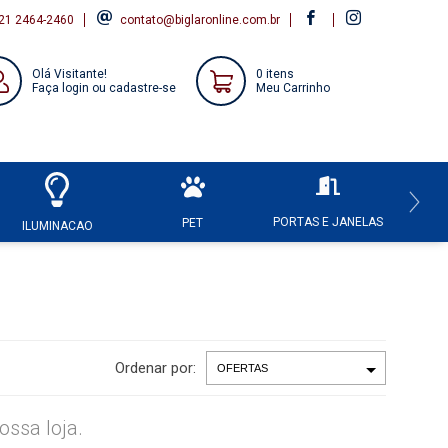
21 2464-2460
contato@biglaronline.com.br
Olá Visitante!
0 itens
Faça login ou cadastre-se
Meu Carrinho
PORTAS E JANELAS
HI
PET
ILUMINACAO
Ordenar por:
ssa loja.