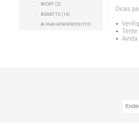
AFORT (2)
Dicas pa
AGRATTO (14)
Verifi
ALPHA HIDROPRODUTOS
Tente 
LTDA (2)
Ainda
ARCELOR MITTAL (5)
ARGAMIL (1)
ARGIRAPIDO (1)
ARTEC (1)
ATLAS (5)
AVANT (1)
BALDEBRAS (1)
BAYER (1)
BELLITAS (9)
BETTANIN (1)