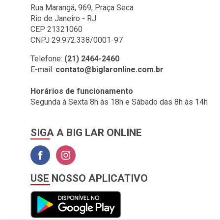
BIG LAR (1)
Rua Marangá, 969, Praça Seca
Rio de Janeiro - RJ
BOMBRIL (2)
CEP 21321060
BOTAFOGO (3)
CNPJ 29.972.338/0001-97
BRASILIT (1)
Telefone:
(21) 2464-2460
E-mail:
contato@biglaronline.com.br
BRONZEARTE (4)
CERAL (35)
Horários de funcionamento
Segunda à Sexta 8h às 18h e Sábado das 8h ás 14h
CLINCK COMERCIO DE
IMPORTACAO E
EXPORTACAO LTDA (2)
SIGA A BIG LAR ONLINE
COLGATE (1)
COMEP (1)
CORAL (1)
USE NOSSO APLICATIVO
CORFIO (6)
CORTAG (1)
COZIMAX (63)