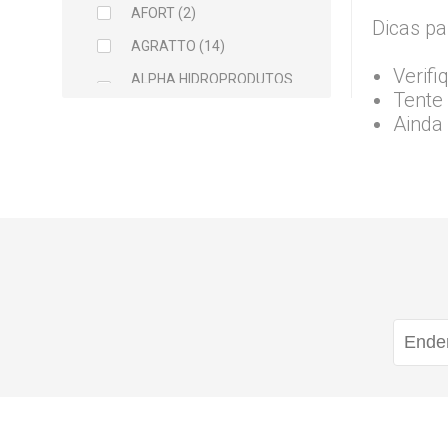
AFORT (2)
Dicas pa
AGRATTO (14)
Verifi
ALPHA HIDROPRODUTOS
Tente 
LTDA (2)
Ainda
ARCELOR MITTAL (5)
ARGAMIL (1)
ARGIRAPIDO (1)
ARTEC (1)
ATLAS (5)
AVANT (1)
BALDEBRAS (1)
BAYER (1)
BELLITAS (9)
BETTANIN (1)