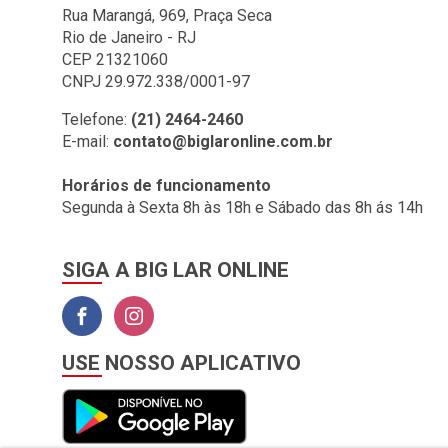
BIG LAR (1)
Rua Marangá, 969, Praça Seca
Rio de Janeiro - RJ
BOMBRIL (2)
CEP 21321060
BOTAFOGO (3)
CNPJ 29.972.338/0001-97
BRASILIT (1)
Telefone:
(21) 2464-2460
E-mail:
contato@biglaronline.com.br
BRONZEARTE (4)
CERAL (35)
Horários de funcionamento
Segunda à Sexta 8h às 18h e Sábado das 8h ás 14h
CLINCK COMERCIO DE
IMPORTACAO E
EXPORTACAO LTDA (2)
SIGA A BIG LAR ONLINE
COLGATE (1)
COMEP (1)
CORAL (1)
USE NOSSO APLICATIVO
CORFIO (6)
CORTAG (1)
COZIMAX (63)