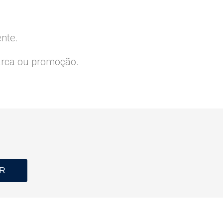
ente.
arca ou promoção.
R