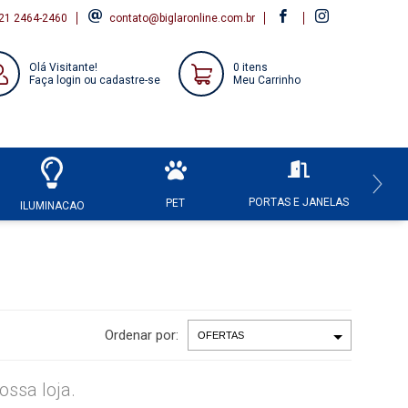
21 2464-2460
contato@biglaronline.com.br
Olá Visitante!
0 itens
Faça login ou cadastre-se
Meu Carrinho
PORTAS E JANELAS
HI
PET
ILUMINACAO
Ordenar por:
ssa loja.