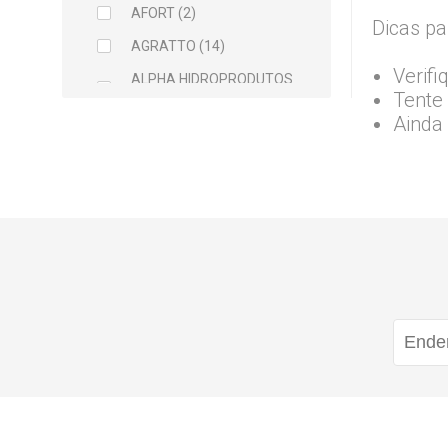
AFORT (2)
Dicas pa
AGRATTO (14)
Verifi
ALPHA HIDROPRODUTOS
Tente 
LTDA (2)
Ainda
ARCELOR MITTAL (5)
ARGAMIL (1)
ARGIRAPIDO (1)
ARTEC (1)
ATLAS (5)
AVANT (1)
BALDEBRAS (1)
BAYER (1)
BELLITAS (9)
BETTANIN (1)