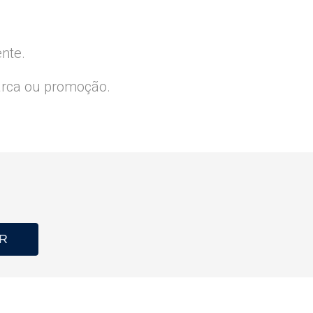
ente.
arca ou promoção.
R