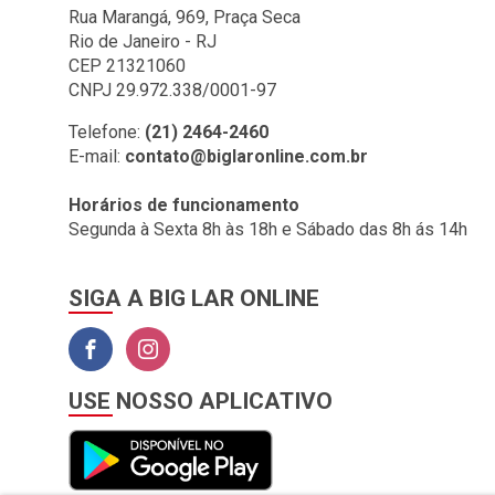
BIG LAR (1)
Rua Marangá, 969, Praça Seca
Rio de Janeiro - RJ
BOMBRIL (2)
CEP 21321060
BOTAFOGO (3)
CNPJ 29.972.338/0001-97
BRASILIT (1)
Telefone:
(21) 2464-2460
E-mail:
contato@biglaronline.com.br
BRONZEARTE (4)
CERAL (35)
Horários de funcionamento
Segunda à Sexta 8h às 18h e Sábado das 8h ás 14h
CLINCK COMERCIO DE
IMPORTACAO E
EXPORTACAO LTDA (2)
SIGA A BIG LAR ONLINE
COLGATE (1)
COMEP (1)
CORAL (1)
USE NOSSO APLICATIVO
CORFIO (6)
CORTAG (1)
COZIMAX (63)