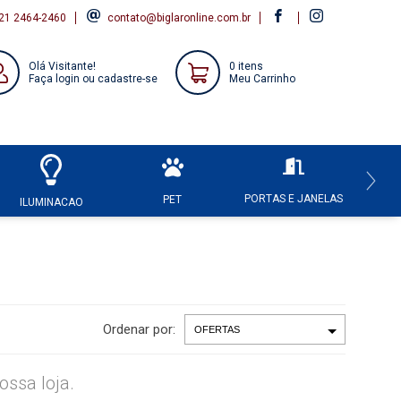
21 2464-2460
contato@biglaronline.com.br
Olá Visitante!
0 itens
Faça login ou cadastre-se
Meu Carrinho
PORTAS E JANELAS
HI
PET
ILUMINACAO
Ordenar por:
ssa loja.