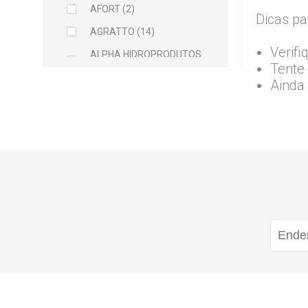
AFORT (2)
Dicas pa
AGRATTO (14)
Verifi
ALPHA HIDROPRODUTOS
Tente 
LTDA (2)
Ainda
ARCELOR MITTAL (5)
ARGAMIL (1)
ARGIRAPIDO (1)
ARTEC (1)
ATLAS (5)
AVANT (1)
BALDEBRAS (1)
BAYER (1)
BELLITAS (9)
BETTANIN (1)