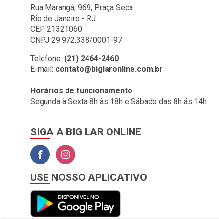
BIG LAR (1)
Rua Marangá, 969, Praça Seca
Rio de Janeiro - RJ
BOMBRIL (2)
CEP 21321060
BOTAFOGO (3)
CNPJ 29.972.338/0001-97
BRASILIT (1)
Telefone:
(21) 2464-2460
E-mail:
contato@biglaronline.com.br
BRONZEARTE (4)
CERAL (35)
Horários de funcionamento
Segunda à Sexta 8h às 18h e Sábado das 8h ás 14h
CLINCK COMERCIO DE
IMPORTACAO E
EXPORTACAO LTDA (2)
SIGA A BIG LAR ONLINE
COLGATE (1)
COMEP (1)
CORAL (1)
USE NOSSO APLICATIVO
CORFIO (6)
CORTAG (1)
COZIMAX (63)