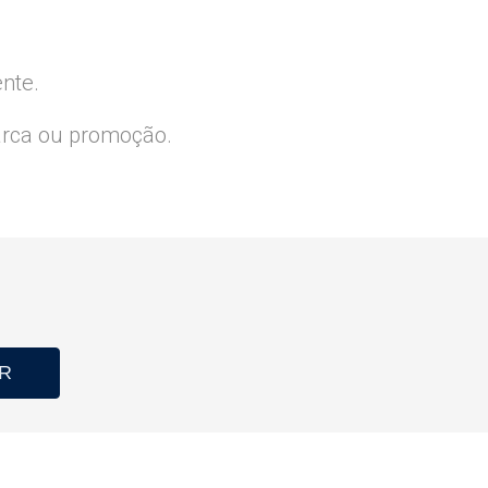
ente.
arca ou promoção.
R