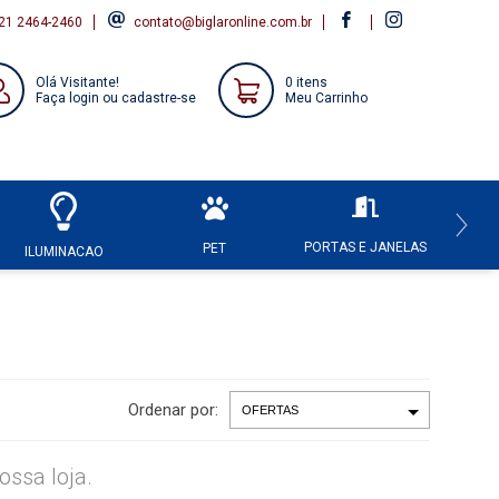
21 2464-2460
contato@biglaronline.com.br
Olá Visitante!
0 itens
Faça login ou cadastre-se
Meu Carrinho
PORTAS E JANELAS
HI
PET
ILUMINACAO
Ordenar por:
ssa loja.