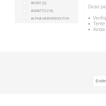
AFORT (2)
Dicas pa
AGRATTO (14)
Verifi
ALPHA HIDROPRODUTOS
Tente 
LTDA (2)
Ainda
ARCELOR MITTAL (5)
ARGAMIL (1)
ARGIRAPIDO (1)
ARTEC (1)
ATLAS (5)
AVANT (1)
BALDEBRAS (1)
BAYER (1)
BELLITAS (9)
BETTANIN (1)