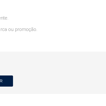
ente.
arca ou promoção.
R