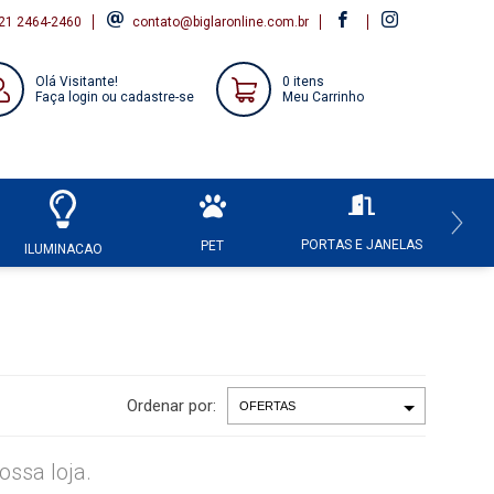
21 2464-2460
contato@biglaronline.com.br
Olá Visitante!
0 itens
Faça login ou cadastre-se
Meu Carrinho
PORTAS E JANELAS
HI
PET
ILUMINACAO
Ordenar por:
ssa loja.