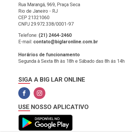
BIG LAR (1)
Rua Marangá, 969, Praça Seca
Rio de Janeiro - RJ
BOMBRIL (2)
CEP 21321060
BOTAFOGO (3)
CNPJ 29.972.338/0001-97
BRASILIT (1)
Telefone:
(21) 2464-2460
E-mail:
contato@biglaronline.com.br
BRONZEARTE (4)
CERAL (35)
Horários de funcionamento
Segunda à Sexta 8h às 18h e Sábado das 8h ás 14h
CLINCK COMERCIO DE
IMPORTACAO E
EXPORTACAO LTDA (2)
SIGA A BIG LAR ONLINE
COLGATE (1)
COMEP (1)
CORAL (1)
USE NOSSO APLICATIVO
CORFIO (6)
CORTAG (1)
COZIMAX (63)