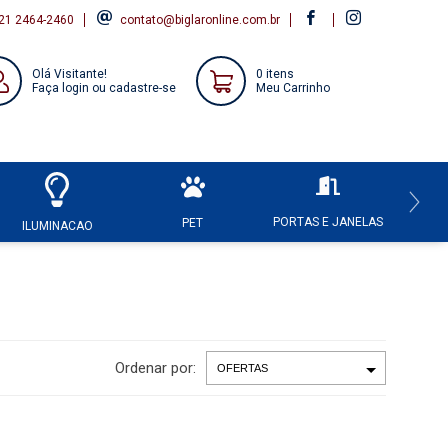
21 2464-2460
contato@biglaronline.com.br
Olá Visitante!
0 itens
Faça login ou cadastre-se
Meu Carrinho
PORTAS E JANELAS
HI
PET
ILUMINACAO
Ordenar por: