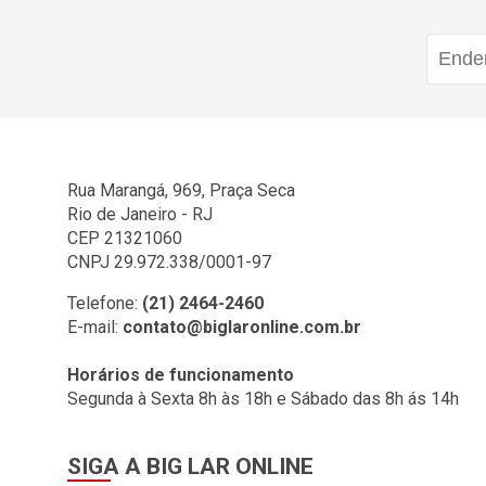
FLASH LIMP (5)
FONTAINE (1)
FORMIGRES (1)
FORMINOX (1)
FORTLEV (10)
Rua Marangá, 969, Praça Seca
FREOLE (1)
Rio de Janeiro - RJ
GERMER (20)
CEP 21321060
CNPJ 29.972.338/0001-97
GTEX (1)
HAMMER (1)
Telefone:
(21) 2464-2460
E-mail:
contato@biglaronline.com.br
HIDRO FILTROS (4)
HIGIE PLUS (1)
Horários de funcionamento
Segunda à Sexta 8h às 18h e Sábado das 8h ás 14h
HTH (2)
ILUMI (20)
SIGA A BIG LAR ONLINE
INOWAR (2)