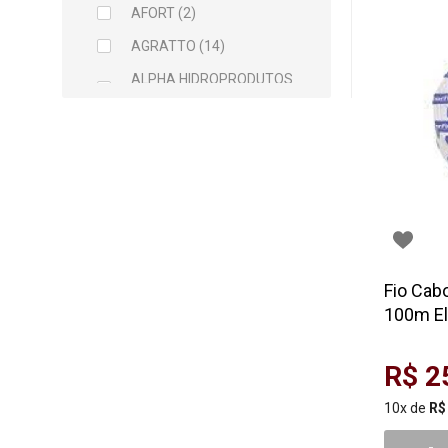
AFORT (2)
AGRATTO (14)
ALPHA HIDROPRODUTOS
LTDA (2)
ARCELOR MITTAL (5)
ARGAMIL (1)
ARGIRAPIDO (1)
ARTEC (1)
ATLAS (5)
Fio Cab
AVANT (1)
100m Elé
BALDEBRAS (1)
BAYER (1)
R$ 2
BELLITAS (9)
10x de
R$
BETTANIN (1)
-