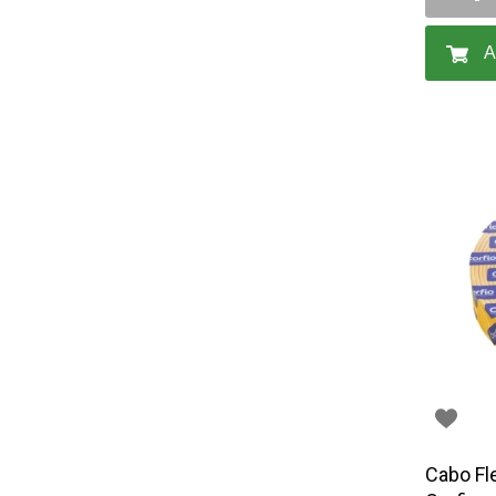
BIG LAR (1)
BOMBRIL (2)
A
BOTAFOGO (3)
BRASILIT (1)
BRONZEARTE (4)
CERAL (35)
CLINCK COMERCIO DE
IMPORTACAO E
EXPORTACAO LTDA (2)
COLGATE (1)
COMEP (1)
CORAL (1)
CORFIO (6)
CORTAG (1)
Cabo Fl
COZIMAX (63)