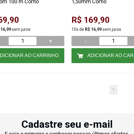
com 100 m Corfio
1,50mm Corfio
69,90
R$ 169,90
 16,99
sem juros
10x de
R$ 16,99
sem juros
+
-
DICIONAR AO CARRINHO
ADICIONAR AO CA
1
Cadastre seu e-mail
E seja o primeiro a conhecer nossas últimas ofertas.