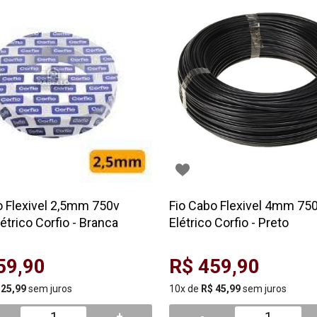
o Flexivel 2,5mm 750v
Fio Cabo Flexivel 4mm 7
trico Corfio - Branca
Elétrico Corfio - Preto
59,90
R$ 459,90
 25,99
sem juros
10x de
R$ 45,99
sem juros
+
-