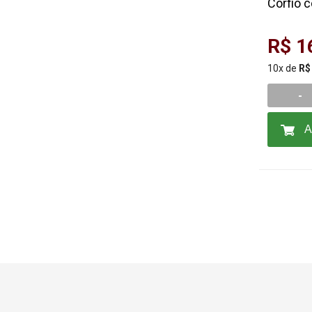
Corfio 
CSN (2)
R$ 1
DECA (1)
DELTA (1)
10x de
R$
DEMACO (4)
-
DMD (12)
A
DOCOL (1)
DOCTOR BOND (1)
ETERNIT (4)
EXTRA CRILL (1)
FABRIMAR (3)
FC (4)
FERTAK (6)
FIORANNO (24)