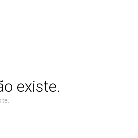
o existe.
ite.