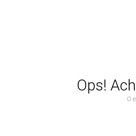
Ops! Ach
O e