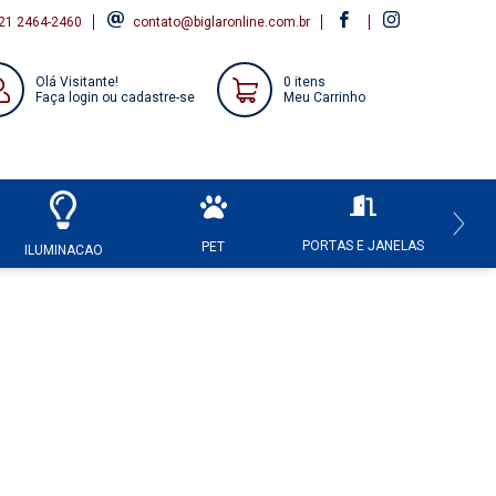
21 2464-2460
contato@biglaronline.com.br
Olá Visitante!
0 itens
Faça login ou cadastre-se
Meu Carrinho
PORTAS E JANELAS
HI
PET
ILUMINACAO