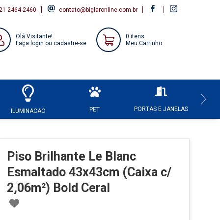
21 2464-2460
contato@biglaronline.com.br
Olá Visitante!
0 itens
Faça login ou cadastre-se
Meu Carrinho
PORTAS E JANELAS
HI
PET
ILUMINACAO
Piso Brilhante Le Blanc
Esmaltado 43x43cm (Caixa c/
2,06m²) Bold Ceral