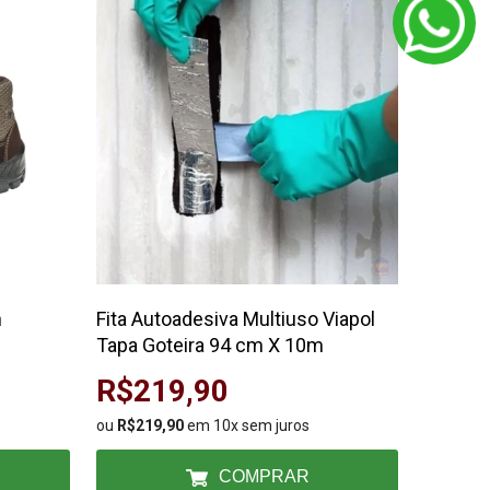
n
Fita Autoadesiva Multiuso Viapol
Imperme
Tapa Goteira 94 cm X 10m
Galão 0
R$219,90
R$99
ou
R$219,90
em 10x sem juros
ou
R$99,
COMPRAR