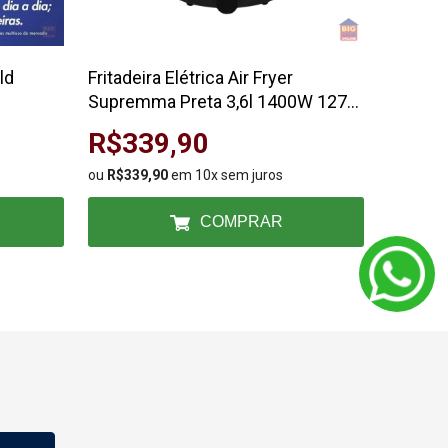
ld
Fritadeira Elétrica Air Fryer
Cuba d
Supremma Preta 3,6l 1400W 127V
Banhei
Agratto
R$339,90
R$1
ou
R$339,90
em 10x sem juros
ou
R$199
COMPRAR