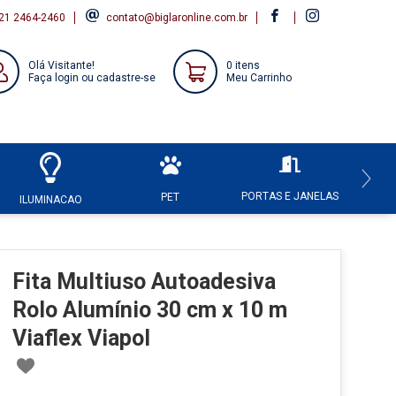
21 2464-2460
contato@biglaronline.com.br
Olá Visitante!
0 itens
Faça login ou cadastre-se
Meu Carrinho
PORTAS E JANELAS
HI
PET
ILUMINACAO
Fita Multiuso Autoadesiva
Rolo Alumínio 30 cm x 10 m
Viaflex Viapol