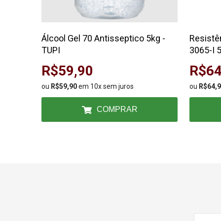
Álcool Gel 70 Antisseptico 5kg -
Resistê
TUPI
3065-I
R$59,90
R$64
ou
R$59,90
em 10x sem juros
ou
R$64,
COMPRAR