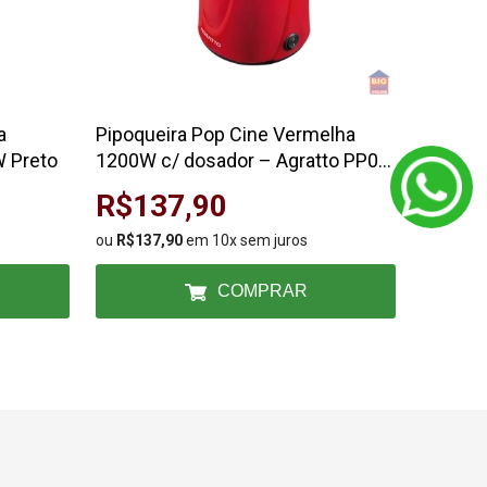
a
Pipoqueira Pop Cine Vermelha
Piso Ce
W Preto
1200W c/ dosador – Agratto PP01
32x57 |
127v
R$137,90
R$59
ou
R$137,90
em 10x sem juros
ou
R$59,
COMPRAR