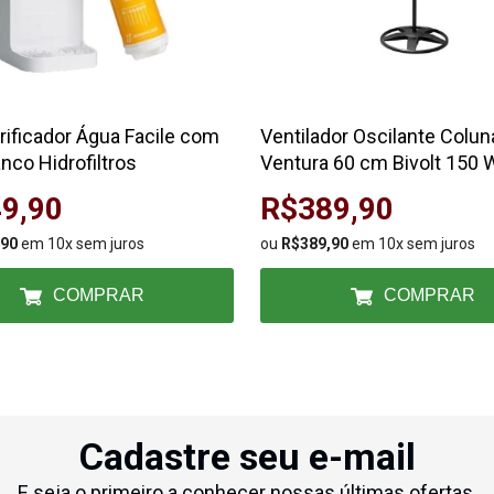
urificador Água Facile com
Ventilador Oscilante Colun
anco Hidrofiltros
Ventura 60 cm Bivolt 150 
9,90
R$389,90
,90
em 10x sem juros
ou
R$389,90
em 10x sem juros
COMPRAR
COMPRAR
Cadastre seu e-mail
E seja o primeiro a conhecer nossas últimas ofertas.