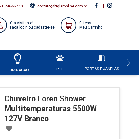
21 2464-2460
contato@biglaronline.com.br
Olá Visitante!
0 itens
Faça login ou cadastre-se
Meu Carrinho
PORTAS E JANELAS
HI
PET
ILUMINACAO
Chuveiro Loren Shower
Multitemperaturas 5500W
127V Branco