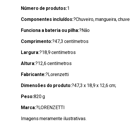
Número de produtos:
1
Componentes incluídos:
?Chuveiro, mangueira, chuve
Funciona a bateria ou pilha:
?Não
Comprimento:
?47,3 centímetros
Largura:
?18,9 centímetros
Altura:
?12,6 centímetros
Fabricante:
?Lorenzetti
Dimensões do produto:
?47,3 x 18,9 x 12,6 cm;
Peso:
820 g
Marca:
?LORENZETTI
Imagens meramente ilustrativas.