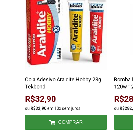
Cola Adesivo Araldite Hobby 23g
Bomba D
Tekbond
120w 12
R$32,90
R$28
ou
R$32,90
em 10x sem juros
ou
R$282
COMPRAR