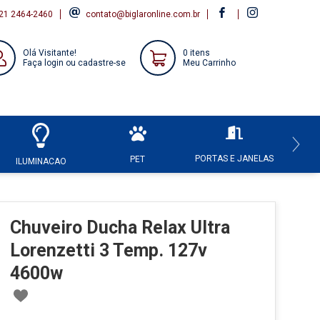
21 2464-2460
contato@biglaronline.com.br
Olá Visitante!
0 itens
Faça login ou cadastre-se
Meu Carrinho
PORTAS E JANELAS
HI
PET
ILUMINACAO
Chuveiro Ducha Relax Ultra
Lorenzetti 3 Temp. 127v
4600w