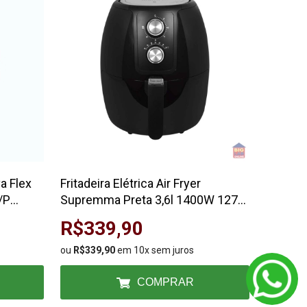
a Flex
Fritadeira Elétrica Air Fryer
Chuveir
/P
Supremma Preta 3,6l 1400W 127V
Multit
Agratto
Lorenze
R$339,90
R$1
ou
R$339,90
em 10x sem juros
ou
R$199
COMPRAR