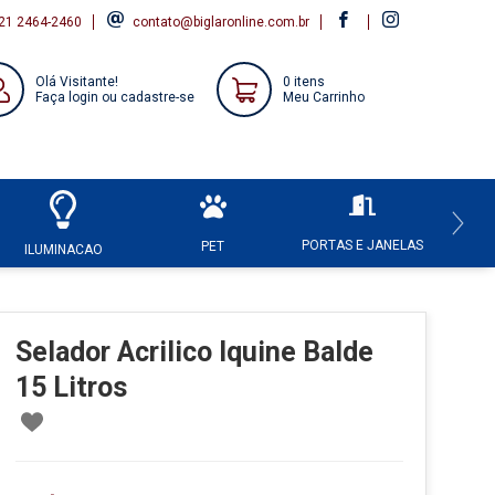
21 2464-2460
contato@biglaronline.com.br
Olá Visitante!
0 itens
Faça login ou cadastre-se
Meu Carrinho
PORTAS E JANELAS
HI
PET
ILUMINACAO
Selador Acrilico Iquine Balde
15 Litros