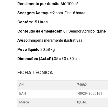
Rendimento por demão:
Até 100m²
Secagem Ao toque:
2 hora. Final 6 horas.
Contém:
15 Litros
Conteúdo da embalagem:
01 Selador Acrílico Iquine
Aviso:
Imagens meramente ilustrativas
Peso líquido:
20,58 kg
Dimensões (AxLxP):
35 x 30 x 30 cm
FICHA TÉCNICA
SKU
74882
EAN
7892948050161
Marca
IQUINE