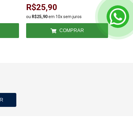
R$25,90
R$22
ou
R$25,90
em 10x sem juros
ou
R$22,
COMPRAR
R