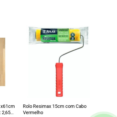
61x61cm
Rolo Resimax 15cm com Cabo
Cola Fi
: 2,65
Vermelho
Tekbon